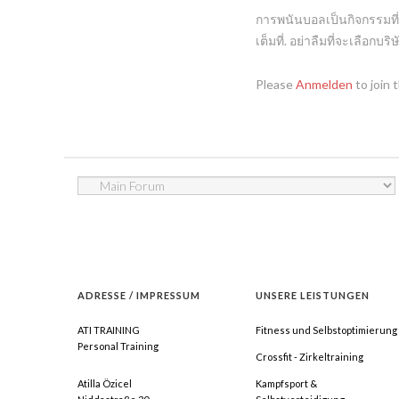
การพนันบอลเป็นกิจกรรมที
เต็มที่. อย่าลืมที่จะเลือกบ
Please
Anmelden
to join 
ADRESSE
/
IMPRESSUM
UNSERE
LEISTUNGEN
ATI TRAINING
Fitness und Selbstoptimierung
Personal Training
Crossfit - Zirkeltraining
Atilla Özicel
Kampfsport &