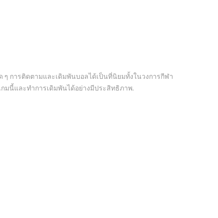
่ใด ๆ การติดตามและเดิมพันบอลได้เป็นที่นิยมทั้งในวงการกีฬา
กมนี้และทำการเดิมพันได้อย่างมีประสิทธิภาพ.