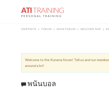
ATI
TRAINING
PERSONAL TRAINING
STARTSEITE
|
FORUM
|
MAIN FORUM
|
WELCOME MAT
|
พน
Welcome to the Kunena forum! Tell us and our members
around a lot!
พนันบอล