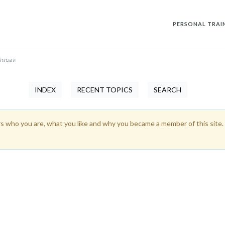
PERSONAL TRAI
ันบอล
INDEX
RECENT TOPICS
SEARCH
 who you are, what you like and why you became a member of this sit