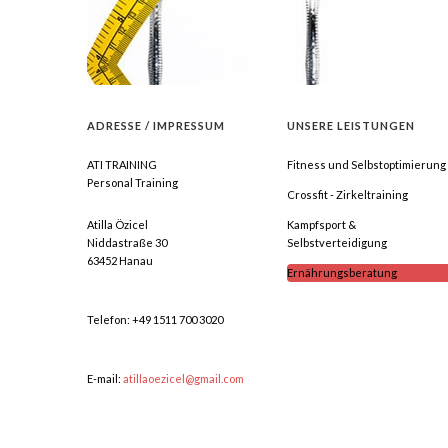
ADRESSE
/
IMPRESSUM
UNSERE
LEISTUNGEN
ATI TRAINING
Fitness und Selbstoptimierung
Personal Training
Crossfit - Zirkeltraining
Atilla Özicel
Kampfsport &
Niddastraße 30
Selbstverteidigung
63452 Hanau
Ernährungsberatung
Telefon: +49 1511 700 3020
E-mail:
atillaoezicel@gmail.com