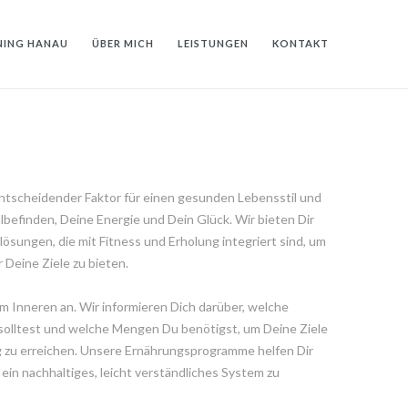
NING HANAU
ÜBER MICH
LEISTUNGEN
KONTAKT
 entscheidender Faktor für einen gesunden Lebensstil und
befinden, Deine Energie und Dein Glück. Wir bieten Dir
sungen, die mit Fitness und Erholung integriert sind, um
 Deine Ziele zu bieten.
im Inneren an. Wir informieren Dich darüber, welche
olltest und welche Mengen Du benötigst, um Deine Ziele
g zu erreichen. Unsere Ernährungsprogramme helfen Dir
 ein nachhaltiges, leicht verständliches System zu